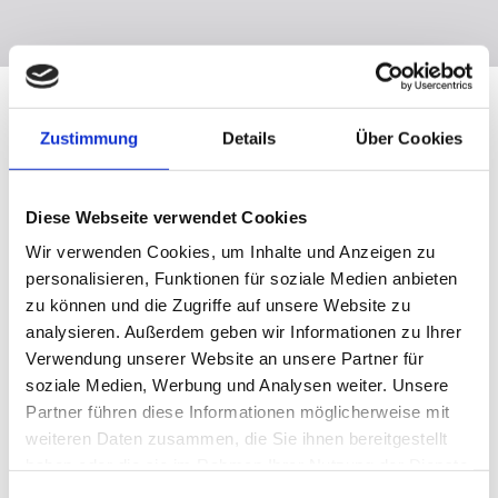
Smart-Home-Integration in
Zustimmung
Details
Über Cookies
Hagenburg und der Region
Immer mehr Menschen setzen auf intelligente
Diese Webseite verwendet Cookies
Systeme, die den Alltag erleichtern. Unsere Türen
Wir verwenden Cookies, um Inhalte und Anzeigen zu
und Fenster können problemlos in solche
personalisieren, Funktionen für soziale Medien anbieten
zu können und die Zugriffe auf unsere Website zu
Systeme integriert werden.
analysieren. Außerdem geben wir Informationen zu Ihrer
Automatisierte Steuerung:
Fenster und Türen
Verwendung unserer Website an unsere Partner für
lassen sich per App steuern – für mehr Komfort
soziale Medien, Werbung und Analysen weiter. Unsere
und Sicherheit.
Partner führen diese Informationen möglicherweise mit
weiteren Daten zusammen, die Sie ihnen bereitgestellt
Smarte Sonnenschutzsysteme:
Automatisch
haben oder die sie im Rahmen Ihrer Nutzung der Dienste
steuerbare Jalousien und Markisen, die den
gesammelt haben.