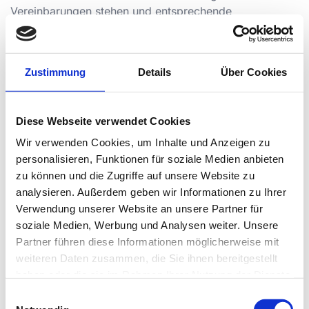
Vereinbarungen stehen und entsprechende
Auswirkungen auf die Vertragsdurchführung haben
kann (z.B. vorzeitige Vertragsauflösung oder
Kostenfolgen).
Zustimmung
Details
Über Cookies
Einschränkung der Bearbeitung
Sie haben ausserdem das Recht, eine Einschränkung
Diese Webseite verwendet Cookies
der Verarbeitung zu verlangen, wenn Sie die Richtigkeit
Wir verwenden Cookies, um Inhalte und Anzeigen zu
dieser Daten bestreiten, die Verarbeitung
personalisieren, Funktionen für soziale Medien anbieten
unrechtmässig ist, die Daten nicht länger benötigt
zu können und die Zugriffe auf unsere Website zu
werden oder Sie Widerspruch gegen die Verarbeitung
analysieren. Außerdem geben wir Informationen zu Ihrer
erhoben haben.
Verwendung unserer Website an unsere Partner für
soziale Medien, Werbung und Analysen weiter. Unsere
Wird die Verarbeitung der Daten eingeschränkt, dürfen
Partner führen diese Informationen möglicherweise mit
diese nur noch gespeichert werden. Eine
weiteren Daten zusammen, die Sie ihnen bereitgestellt
weitergehende Verarbeitung darf nur mit Ihrer
haben oder die sie im Rahmen Ihrer Nutzung der Dienste
Einwilligung, zur Geltendmachung, Ausübung oder
gesammelt haben.
Verteidigung von Rechtsansprüchen, zum Schutz der
Einwilligungsauswahl